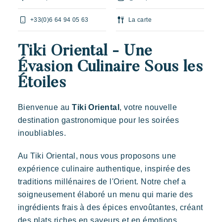
L'Art de recevoir
+33(0)6 64 94 05 63
La carte
L'ambiance des Villages
Vivre la Riviera
Tiki Oriental - Une
Évasion Culinaire Sous les
Vos prochaines vacances
Étoiles
Vivre l'aventure
Prairies de la Mer
Profiter en famille
Bienvenue au
Tiki Oriental
, votre nouvelle
Dépaysement
Joie
Souvenir
Prendre le temps
destination gastronomique pour les soirées
Des Lodges d’inspiration polynésienne avec une vue
Evénements & festivals
inoubliables.
imprenable sur Saint Tropez
L'application mobile Riviera Villages
Au Tiki Oriental, nous vous proposons une
expérience culinaire authentique, inspirée des
Nos offres
traditions millénaires de l'Orient. Notre chef a
Nous contacter
soigneusement élaboré un menu qui marie des
ingrédients frais à des épices envoûtantes, créant
Réserver
des plats riches en saveurs et en émotions.