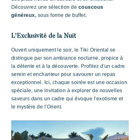
Découvrez une sélection de
couscous
généreux,
sous forme de buffet.
Kon Tiki
Festif
Paradis tropical
Evasion
Un cadre idyllique au pied de la célèbre plage de Pampelonne
L'Exclusivité de la Nuit
Ouvert uniquement le soir, le Tiki Oriental se
distingue par son ambiance nocturne, propice à
la détente et à la découverte. Profitez d'un cadre
serein et enchanteur pour savourer un repas
exceptionnel. Ici, chaque soirée est une occasion
spéciale, une invitation à explorer de nouvelles
saveurs dans un cadre qui évoque l'exotisme et
le mystère de l'Orient.
Toison d’Or
Elégant
Authentique
Confidentiel
Un paradis sauvage aux deux ambiances