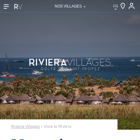
FR
NOS VILLAGES
FR
EN
DE
NL
IT
Riviera Villages
Vivre la Riviera