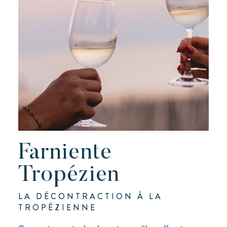
Kon Tiki
Festif
Paradis tropical
Evasion
Un cadre idyllique au pied de la célèbre plage de Pampelonne
Farniente
Tropézien
LA DÉCONTRACTION À LA
TROPÉZIENNE