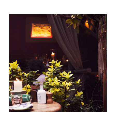
Profiter en famille
Prendre le temps
Evénements & festivals
L'application mobile Riviera Villages
Nos offres
Nous contacter
Réserver
Prairies de la Mer
Dépaysement
Joie
Souvenir
Des Lodges d’inspiration polynésienne avec une vue
imprenable sur Saint Tropez