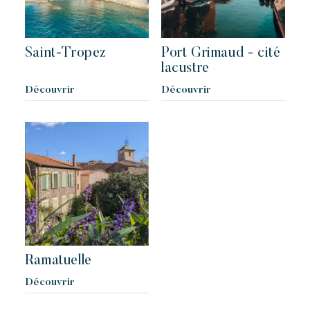
Nos villages
Saint-Tropez
Port Grimaud - cité
lacustre
Découvrir
Découvrir
Découvrir Riviera Villages
L'expérience Riviera Villages
L'Art de recevoir
L'ambiance des Villages
Vivre la Riviera
Ramatuelle
Vos prochaines vacances
Découvrir
Vivre l'aventure