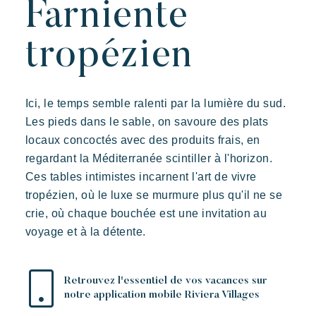
Farniente
L'expérience Riviera Villages
L'Art de recevoir
tropézien
L'ambiance des Villages
Vivre la Riviera
Ici, le temps semble ralenti par la lumière du sud.
Vos prochaines vacances
Les pieds dans le sable, on savoure des plats
Vivre l'aventure
locaux concoctés avec des produits frais, en
Prairies de la Mer
Profiter en famille
regardant la Méditerranée scintiller à l'horizon.
Dépaysement
Joie
Souvenir
Prendre le temps
Ces tables intimistes incarnent l'art de vivre
Des Lodges d’inspiration polynésienne avec une vue
Evénements & festivals
tropézien, où le luxe se murmure plus qu'il ne se
imprenable sur Saint Tropez
crie, où chaque bouchée est une invitation au
L'application mobile Riviera Villages
voyage et à la détente.
Nos offres
Nous contacter
Retrouvez l'essentiel de vos vacances sur
notre application mobile Riviera Villages