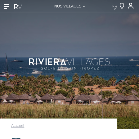
FR
NOS VILLAGES
FR
EN
DE
NL
IT
Nos villages
Accueil
Découvrir Riviera Villages