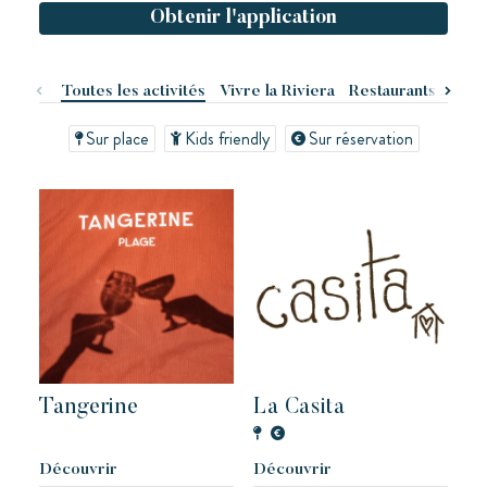
Réserver
Obtenir l'application
Kon Tiki
Toutes les activités
Vivre la Riviera
Restaurants & Bar
Festif
Paradis tropical
Evasion
Sur place
Kids friendly
Sur réservation
Un cadre idyllique au pied de la célèbre plage de Pampelonne
Tangerine
La Casita
Toison d’Or
Elégant
Authentique
Confidentiel
Un paradis sauvage aux deux ambiances
Découvrir
Découvrir