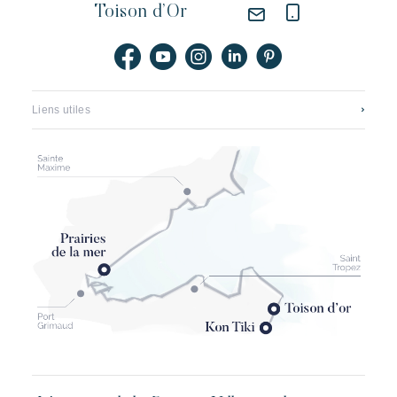
Toison d’Or
Liens utiles
Contact
Carrières
Application mobile
Riviera Villages Groupe
Brochures, plans & tarifs
Le renouveau de pampelonne
Partenaires
Termes & conditions
Assurance annulation Kon Tiki
Conditions générales echeck-in (pré-enregistrement)
Mentions légales
Paiement sécurisé