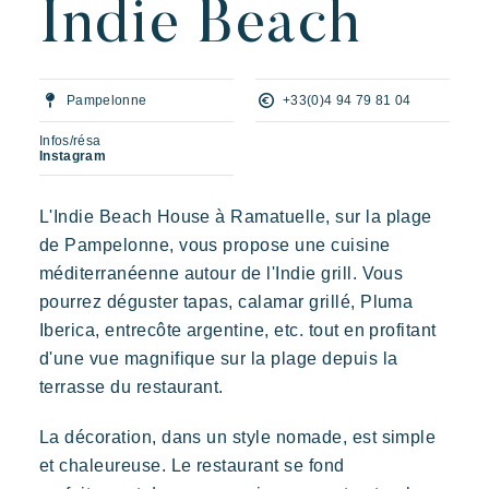
Indie Beach
L'expérience Riviera Villages
L'Art de recevoir
L'ambiance des Villages
Pampelonne
+33(0)4 94 79 81 04
Vivre la Riviera
Infos/résa
Instagram
Vos prochaines vacances
L'Indie Beach House à Ramatuelle, sur la plage
Vivre l'aventure
de Pampelonne, vous propose une cuisine
Profiter en famille
Prairies de la Mer
méditerranéenne autour de l'Indie grill. Vous
Prendre le temps
Dépaysement
Joie
Souvenir
pourrez déguster tapas, calamar grillé, Pluma
Evénements & festivals
Iberica, entrecôte argentine, etc. tout en profitant
Des Lodges d’inspiration polynésienne avec une vue
imprenable sur Saint Tropez
L'application mobile Riviera Villages
d'une vue magnifique sur la plage depuis la
terrasse du restaurant.
Nos offres
La décoration, dans un style nomade, est simple
Nous contacter
et chaleureuse. Le restaurant se fond