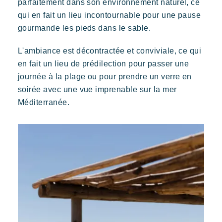
parfaitement dans son environnement naturel, ce
Réserver
qui en fait un lieu incontournable pour une pause
gourmande les pieds dans le sable.
L'ambiance est décontractée et conviviale, ce qui
Kon Tiki
en fait un lieu de prédilection pour passer une
Festif
Paradis tropical
Evasion
journée à la plage ou pour prendre un verre en
Un cadre idyllique au pied de la célèbre plage de Pampelonne
soirée avec une vue imprenable sur la mer
Méditerranée.
Toison d’Or