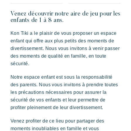
Découvrir Riviera Villages
L'expérience Riviera Villages
Venez découvrir notre aire de jeu pour les
enfants de 1 à 8 ans.
L'Art de recevoir
L'ambiance des Villages
Kon Tiki a le plaisir de vous proposer un espace
Vivre la Riviera
enfant qui offre aux plus petits des moments de
divertissement. Nous vous invitons à venir passer
Vos prochaines vacances
des moments de qualité en famille, en toute
Vivre l'aventure
sécurité.
Profiter en famille
Prairies de la Mer
Notre espace enfant est sous la responsabilité
Prendre le temps
Dépaysement
Joie
Souvenir
des parents. Nous vous invitons à prendre toutes
Evénements & festivals
les précautions nécessaires pour assurer la
Des Lodges d’inspiration polynésienne avec une vue
imprenable sur Saint Tropez
L'application mobile Riviera Villages
sécurité de vos enfants et leur permettre de
profiter pleinement de leur divertissement.
Nos offres
Venez profiter de ce lieu pour partager des
Nous contacter
moments inoubliables en famille et vous