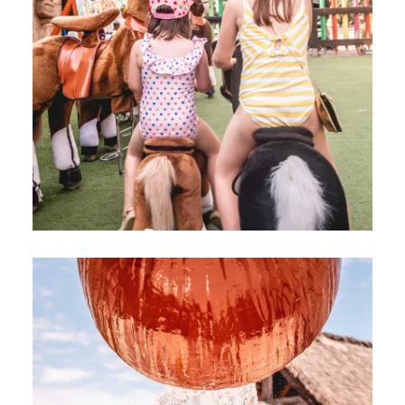
Toison d’Or
Elégant
Authentique
Confidentiel
Un paradis sauvage aux deux ambiances