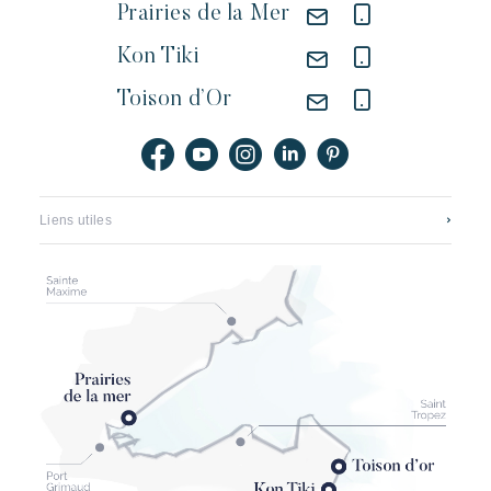
Prairies de la Mer
Kon Tiki
Toison d’Or
Liens utiles
Contact
Carrières
Application mobile
Riviera Villages Groupe
Brochures, plans & tarifs
Le renouveau de pampelonne
Partenaires
Termes & conditions
Assurance annulation Kon Tiki