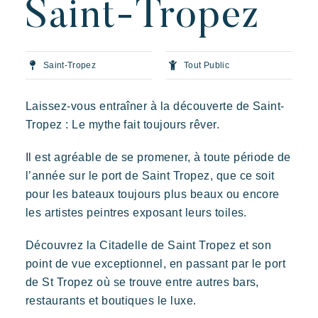
Saint-Tropez
L'expérience Riviera Villages
L'Art de recevoir
L'ambiance des Villages
Saint-Tropez
Tout Public
Vivre la Riviera
Laissez-vous entraîner à la découverte de Saint-
Vos prochaines vacances
Tropez : Le mythe fait toujours rêver.
Vivre l'aventure
Il est agréable de se promener, à toute période de
Profiter en famille
Prairies de la Mer
l’année sur le port de Saint Tropez, que ce soit
Prendre le temps
Dépaysement
Joie
Souvenir
pour les bateaux toujours plus beaux ou encore
Evénements & festivals
Des Lodges d’inspiration polynésienne avec une vue
les artistes peintres exposant leurs toiles.
imprenable sur Saint Tropez
L'application mobile Riviera Villages
Découvrez la Citadelle de Saint Tropez et son
Nos offres
point de vue exceptionnel, en passant par le port
de St Tropez où se trouve entre autres bars,
Nous contacter
restaurants et boutiques le luxe.