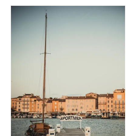
Réserver
Kon Tiki
Festif
Paradis tropical
Evasion
Un cadre idyllique au pied de la célèbre plage de Pampelonne
Toison d’Or
Elégant
Authentique
Confidentiel