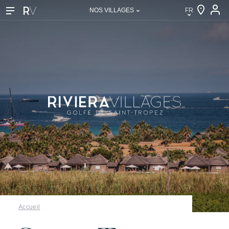
FR
NOS VILLAGES
FR
EN
DE
NL
IT
Nos villages
Accueil
Découvrir Riviera Villages