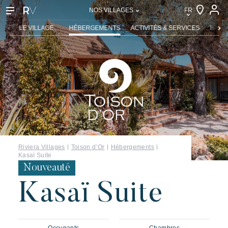
FR
NOS VILLAGES
FR
LE VILLAGE
HÉBERGEMENTS
ACTIVITÉS & SERVICES
ENFA
EN
DE
NL
IT
Riviera Villages
Toison d’Or
Hébergements
Kasaï Suite
Nouveauté
Kasaï Suite