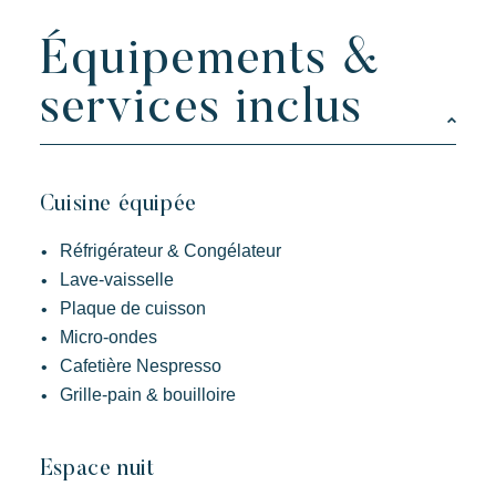
Équipements &
services inclus
Cuisine équipée
Réfrigérateur & Congélateur
Lave-vaisselle
Plaque de cuisson
Kon Tiki
Micro-ondes
Festif
Paradis tropical
Evasion
Cafetière Nespresso
Un cadre idyllique au pied de la célèbre plage de Pampelonne
Grille-pain & bouilloire
Espace nuit