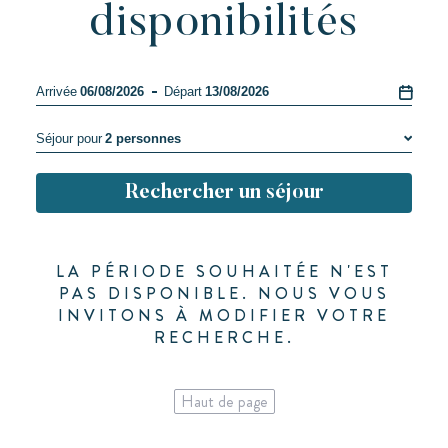
disponibilités
Arrivée
06/08/2026
Départ
13/08/2026
Séjour pour
2 personnes
1 personne
Rechercher un séjour
2 personnes
3 personnes
4 personnes
LA PÉRIODE SOUHAITÉE N'EST
5 personnes
PAS DISPONIBLE. NOUS VOUS
INVITONS À MODIFIER VOTRE
6 personnes
RECHERCHE.
Haut de page