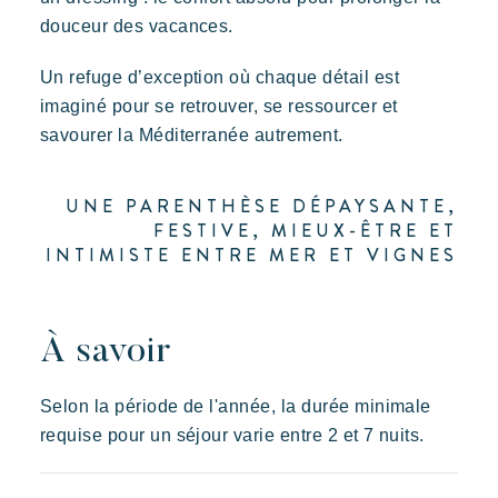
douceur des vacances.
Nos offres
Nous contacter
Un refuge d’exception où chaque détail est
imaginé pour se retrouver, se ressourcer et
Prairies de la Mer
Réserver
savourer la Méditerranée autrement.
Dépaysement
Joie
Souvenir
Des Lodges d’inspiration polynésienne avec une vue
UNE PARENTHÈSE DÉPAYSANTE,
imprenable sur Saint Tropez
FESTIVE, MIEUX-ÊTRE ET
INTIMISTE ENTRE MER ET VIGNES
À savoir
Selon la période de l'année, la durée minimale
requise pour un séjour varie entre 2 et 7 nuits.