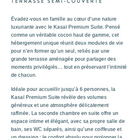
TERRASSE SEMI-COUVERTE
Évadez-vous en famille au cœur d’une nature
luxuriante avec le Kasaï Premium Suite. Pensé
Découvrir Riviera Villages
comme un véritable cocon haut de gamme, cet
L'expérience Riviera Villages
hébergement unique réunit deux modules de vie
L'Art de recevoir
pour n’en former qu’un seul, reliés par une
L'ambiance des Villages
grande terrasse aménagée pour partager des
moments privilégiés… tout en préservant l’intimité
Vivre la Riviera
de chacun.
Vos prochaines vacances
Idéale pour accueillir jusqu’à 6 personnes, la
Vivre l'aventure
Kasaï Premium Suite révèle des volumes
Profiter en famille
généreux et une atmosphère délicatement
Prendre le temps
raffinée. La seconde chambre en suite offre un
Evénements & festivals
espace intime et élégant, avec sa propre salle de
bain, ses WC séparés, ainsi qu’une coiffeuse et
L'application mobile Riviera Villages
un dressing : le confort absolu pour prolonger la