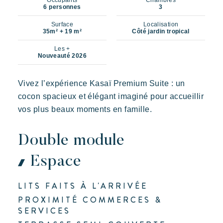
Occupants
Chambres
6 personnes
3
Surface
Localisation
35m² + 19 m²
Côté jardin tropical
Les +
Nouveauté 2026
Vivez l’expérience Kasaï Premium Suite : un
cocon spacieux et élégant imaginé pour accueillir
vos plus beaux moments en famille.
Double module
Espace
LITS FAITS À L'ARRIVÉE
Nos villages
PROXIMITÉ COMMERCES &
SERVICES