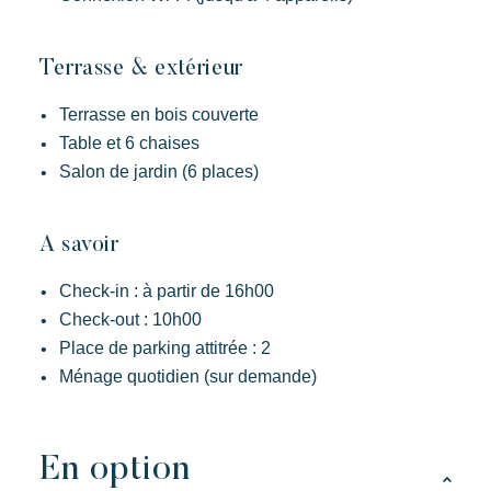
Toison d’Or
Elégant
Authentique
Confidentiel
Un paradis sauvage aux deux ambiances
Terrasse & extérieur
Terrasse en bois couverte
Table et 6 chaises
Salon de jardin (6 places)
A savoir
Check-in : à partir de 16h00
Check-out : 10h00
Place de parking attitrée : 2
Ménage quotidien (sur demande)
En option