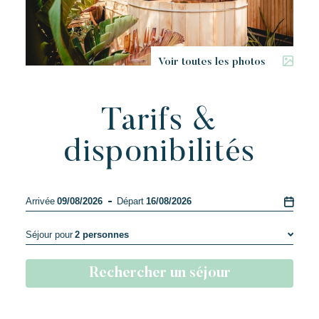
Voir toutes les photos
Tarifs &
disponibilités
Arrivée
09/08/2026
Départ
16/08/2026
Séjour pour
2 personnes
1 personne
Rechercher un séjour
2 personnes
3 personnes
4 personnes