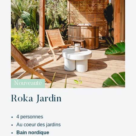
Kon Tiki
Festif
Paradis tropical
Evasion
Un cadre idyllique au pied de la célèbre plage de Pampelonne
Nouveauté
Roka Jardin
4 personnes
Au coeur des jardins
Bain nordique