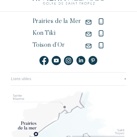
Prairies de la Mer
Kon Tiki
Toison d’Or
Liens utiles
Contact
Carrières
Application mobile
Riviera Villages Groupe
Brochures, plans & tarifs
Le renouveau de pampelonne
Partenaires