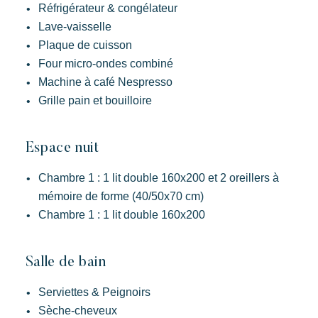
Réfrigérateur & congélateur
Réserver
Lave-vaisselle
Plaque de cuisson
Four micro-ondes combiné
Machine à café Nespresso
Grille pain et bouilloire
Espace nuit
Chambre 1 : 1 lit double 160x200 et 2 oreillers à
mémoire de forme (40/50x70 cm)
Chambre 1 : 1 lit double 160x200
Prairies de la Mer
Salle de bain
Dépaysement
Joie
Souvenir
Serviettes & Peignoirs
Des Lodges d’inspiration polynésienne avec une vue
imprenable sur Saint Tropez
Sèche-cheveux