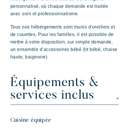
Découvrir Riviera Villages
personnalisé, où chaque demande est traitée
L'expérience Riviera Villages
avec soin et professionnalisme.
L'Art de recevoir
Tous nos hébergements sont munis d'oreillers et
L'ambiance des Villages
de couettes. Pour les familles, il est possible de
Vivre la Riviera
mettre à votre disposition, sur simple demande,
un ensemble d'accessoires bébé (lit bébé, chaise
Vos prochaines vacances
haute, baignoire)
Vivre l'aventure
Profiter en famille
Prendre le temps
Équipements &
Evénements & festivals
services inclus
L'application mobile Riviera Villages
Nos offres
Nous contacter
Cuisine équipée